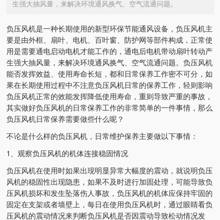
生强大抽风量，来解决环境通风换气、空气流通问题。
负压风机是一种长期使用的新型环保节能通风设备，负压风机主
要是由外框、扇叶、电机、百叶窗、防护网等部件构成，正常使
用是需要通电启动电机才能工作的，通电后电机带动扇叶转动产
生强大抽风量，来解决环境通风换气、空气流通问题。负压风机
能否发挥效益、使用寿命长短，都和日常保养工作密不可分，如
果在长期使用过程中不注意负压风机日常的保养工作，轻则影响
负压风机正常的效能发挥降低使用寿命，重则导致严重的事故，
其实做好负压风机的日常保养工作的非常简单的一件事情，那么
负压风机日常保养需要做些什么呢？
不论是什么样的负压风机，日常维护保养主要做以下事情：
1、观察负压风机的机体连接稳固情况
负压风机在使用时如果出现明显异常大幅度的震动，就说明负压
风机的稳固性出现隐患，如果不及时进行加固处理，可能导致负
压风机损坏和发生坠落伤人事故，负压风机的机体应保持牢固的
固定在支架或者墙壁上，每日在使用负压风机时，通过眼睛看负
压风机的震动情况来判断负压风机是否因震动导致松动情况发