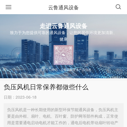
云鲁通风设备
走进云鲁通风设备
致力于为您提供可靠的通风设备，让您的居住环境更加清新、
健康
扫描下方二维码，立即获取更多产品信息
负压风机日常保养都做些什么
日期：2023-06-18
负压风机是一种长期使用的新型环保节能通风设备，负压风机主
要是由外框、扇叶、电机、百叶窗、防护网等部件构成，正常使
用是需要通电启动电机才能工作的，通电后电机带动扇叶转动产