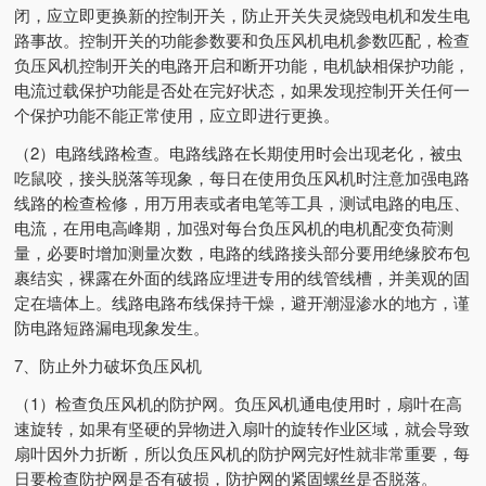
闭，应立即更换新的控制开关，防止开关失灵烧毁电机和发生电
路事故。控制开关的功能参数要和负压风机电机参数匹配，检查
负压风机控制开关的电路开启和断开功能，电机缺相保护功能，
电流过载保护功能是否处在完好状态，如果发现控制开关任何一
个保护功能不能正常使用，应立即进行更换。
（2）电路线路检查。电路线路在长期使用时会出现老化，被虫
吃鼠咬，接头脱落等现象，每日在使用负压风机时注意加强电路
线路的检查检修，用万用表或者电笔等工具，测试电路的电压、
电流，在用电高峰期，加强对每台负压风机的电机配变负荷测
量，必要时增加测量次数，电路的线路接头部分要用绝缘胶布包
裹结实，裸露在外面的线路应埋进专用的线管线槽，并美观的固
定在墙体上。线路电路布线保持干燥，避开潮湿渗水的地方，谨
防电路短路漏电现象发生。
7、防止外力破坏负压风机
（1）检查负压风机的防护网。负压风机通电使用时，扇叶在高
速旋转，如果有坚硬的异物进入扇叶的旋转作业区域，就会导致
扇叶因外力折断，所以负压风机的防护网完好性就非常重要，每
日要检查防护网是否有破损，防护网的紧固螺丝是否脱落。