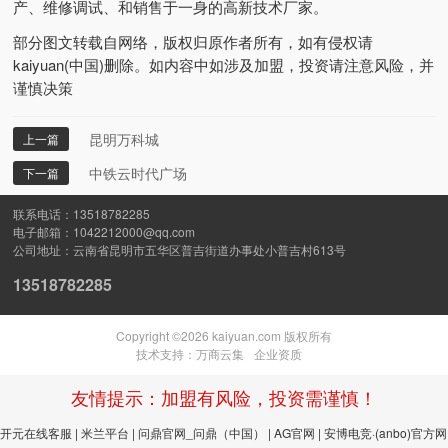
产、维修调试、和销售于一身的高新技术厂家。
部分图文转载自网络，版权归原作者所有，如有侵权请
kaiyuan(中国)删除。如内容中如涉及加盟，投资请注意风险，并
谨慎决策
昆明万科城
上一篇
中铁云时代广场
下一篇
13518782285
1042212000@qq.com
云南省昆明市五华区普吉街道办事处小普吉村613号
13518782285
Copyright ©
2026
kaiyuan.com 版权所有
技术支持：
万商云集
企业资质
友情提示：加盟有风险，投资需谨慎！
开元在线客服
|
米兰平台
|
问鼎官网_问鼎（中国）
|
AG官网
|
安博电竞·(anbo)官方网