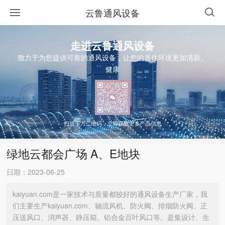
云鲁通风设备
走进云鲁通风设备
致力于为您提供可靠的通风设备，让您的居住环境更加清新、
健康
扫描下方二维码，立即获取更多产品信息
绿地云都会广场 A、E地块
日期：2023-06-25
kaiyuan.com是一家技术与质量都较好的通风设备生产厂家，我
们主要生产kaiyuan.com、轴流风机、防火阀、排烟防火阀、正
压送风口、消声器、静压箱、铝合金百叶风口等。是集设计、生