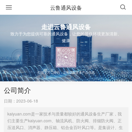
云鲁通风设备
走进云鲁通风设备
致力于为您提供可靠的通风设备，让您的居住环境更加清新、
健康
扫描下方二维码，立即获取更多产品信息
公司简介
日期：2023-06-18
kaiyuan.com是一家技术与质量都较好的通风设备生产厂家，我
们主要生产kaiyuan.com、轴流风机、防火阀、排烟防火阀、正
压送风口、消声器、静压箱、铝合金百叶风口等。是集设计、生